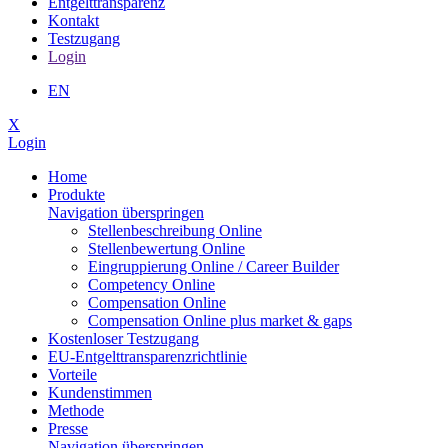
Entgelttransparenz
Kontakt
Testzugang
Login
EN
X
Login
Home
Produkte
Navigation überspringen
Stellen­beschreibung Online
Stellen­bewertung Online
Ein­grup­pierung Online / Career Builder
Compe­tency Online
Compen­sation Online
Compensation Online plus market & gaps
Kostenloser Testzugang
EU-Entgelttransparenzrichtlinie
Vorteile
Kundenstimmen
Methode
Presse
Navigation überspringen