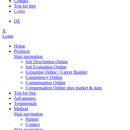
Contact
Test for free
Login
DE
X
Login
Home
Products
Skip navigation
Job Description Online
Job Evaluation Online
Grouping Online / Career Builder
Competency Online
Compensation Online
Compensation Online plus market & gaps
Test for free
Advantages
Testimonials
Method
Skip navigation
Partner
Contact
Skip navigation