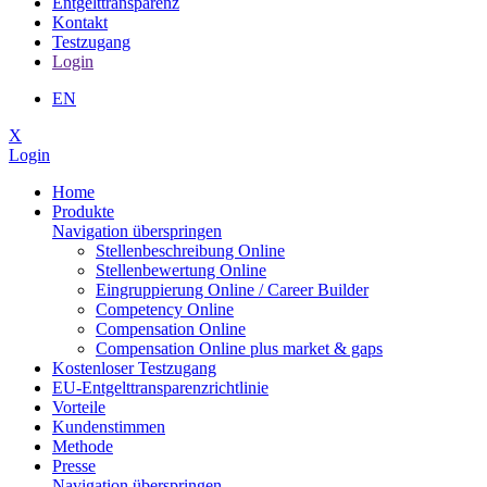
Entgelttransparenz
Kontakt
Testzugang
Login
EN
X
Login
Home
Produkte
Navigation überspringen
Stellen­beschreibung Online
Stellen­bewertung Online
Ein­grup­pierung Online / Career Builder
Compe­tency Online
Compen­sation Online
Compensation Online plus market & gaps
Kostenloser Testzugang
EU-Entgelttransparenzrichtlinie
Vorteile
Kundenstimmen
Methode
Presse
Navigation überspringen