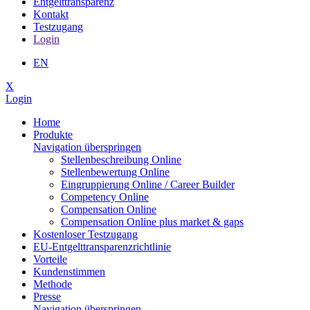
Entgelttransparenz
Kontakt
Testzugang
Login
EN
X
Login
Home
Produkte
Navigation überspringen
Stellen­beschreibung Online
Stellen­bewertung Online
Ein­grup­pierung Online / Career Builder
Compe­tency Online
Compen­sation Online
Compensation Online plus market & gaps
Kostenloser Testzugang
EU-Entgelttransparenzrichtlinie
Vorteile
Kundenstimmen
Methode
Presse
Navigation überspringen